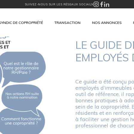
SUIVEZ-NOUS SUR LES RÉSEAUX SOCIAUX
SYNDIC DE COPROPRIÉTÉ
TRANSACTION
NOS ANNONCES
LE GUIDE 
EMPLOYÉS 
Ce guide a été conçu p
employés d’immeubles da
outil de référence, il ra
bonnes pratiques à adop
sein de la copropriété.
résidents et en renforça
à faciliter une gestion
professionnel de chacun