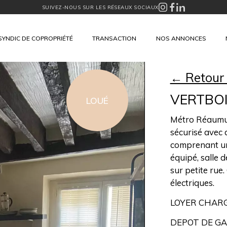
SUIVEZ-NOUS SUR LES RÉSEAUX SOCIAUX
SYNDIC DE COPROPRIÉTÉ
TRANSACTION
NOS ANNONCES
← Retour
VERTBO
LOUÉ
Métro Réaumur
sécurisé avec 
comprenant une
équipé, salle 
sur petite rue
électriques.
LOYER CHARG
DEPOT DE GA