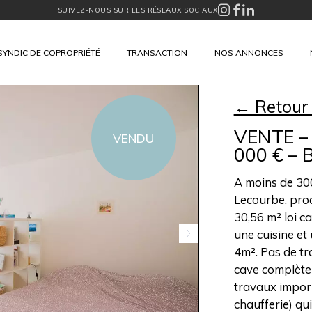
SUIVEZ-NOUS SUR LES RÉSEAUX SOCIAUX
SYNDIC DE COPROPRIÉTÉ
TRANSACTION
NOS ANNONCES
← Retour
VENTE –
VENDU
000 € –
A moins de 30
Lecourbe, proc
30,56 m² loi c
une cuisine et
4m². Pas de tr
cave complète 
travaux impor
chaufferie) qu