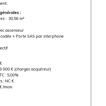
ent.
générales :
rez : 30,56 m²
ec ascenseur
e codée + Porte SAS par interphone
ectif
 €
6 000 € (charges acquéreur)
C : 5,00%
s : NC €
€ /mois