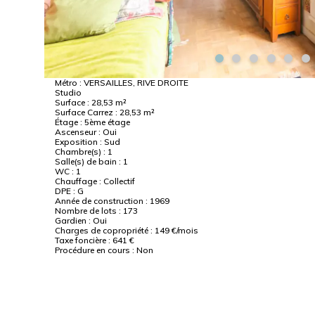
Métro :
VERSAILLES, RIVE DROITE
Studio
Surface :
28,53 m²
Surface Carrez :
28,53 m²
Étage :
5ème étage
Ascenseur :
Oui
Exposition :
Sud
Chambre(s) :
1
Salle(s) de bain :
1
WC :
1
Chauffage :
Collectif
DPE :
G
Année de construction :
1969
Nombre de lots :
173
Gardien :
Oui
Charges de copropriété :
149 €/mois
Taxe foncière :
641 €
Procédure en cours :
Non