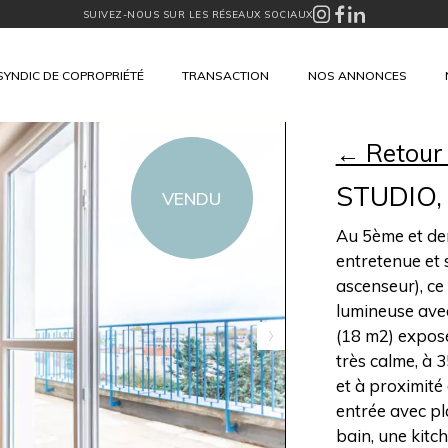
SUIVEZ-NOUS SUR LES RÉSEAUX SOCIAUX
SYNDIC DE COPROPRIÉTÉ
TRANSACTION
NOS ANNONCES
← Retour
STUDIO,
VENDU
Au 5ème et der
entretenue et 
ascenseur), ce 
lumineuse ave
(18 m2) exposé
très calme, à 
et à proximité
entrée avec pl
bain, une kitc