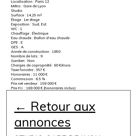
Localisation :
Paris 12
Métro :
Gare de Lyon
Studio
Surface :
14,25 m²
Étage :
1er étage
Exposition :
Sud, Est
WC :
1
Chauffage :
Électrique
Eau chaude :
Ballon d'eau chaude
DPE :
E
GES :
A
Année de construction :
1850
Nombre de lots :
9
Gardien :
Non
Charges de copropriété :
60 €/mois
Taxe foncière :
357 €
Honoraires :
11 000 €
Commission :
6,5 %
Prix net vendeur :
158 000 €
Prix H.I. :
169 000 €
(honoraires inclus)
← Retour aux
annonces