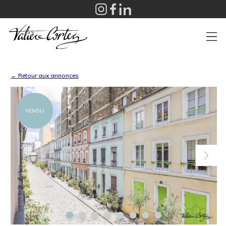
+
← Retour aux annonces
VENDU