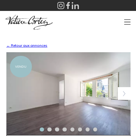
+
← Retour aux annonces
VENDU