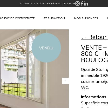
SUIVEZ-NOUS SUR LES RÉSEAUX SOCIAUX
SYNDIC DE COPROPRIÉTÉ
TRANSACTION
NOS ANNONCES
← Retour
VENTE – 
VENDU
800 € –
BOULOG
Quai de Stalin
immeuble 1920
cuisine, un sé
WC.
Informations 
Superficie car