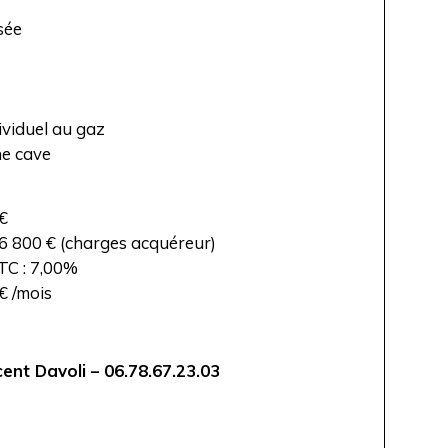
sée
ividuel au gaz
e cave
 €
6 800 € (charges acquéreur)
C : 7,00%
€ /mois
cent Davoli – 06.78.67.23.03