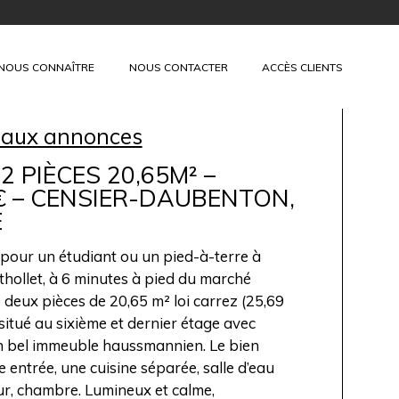
+
NOUS CONNAÎTRE
NOUS CONTACTER
ACCÈS CLIENTS
 aux annonces
2 PIÈCES 20,65M² –
€ – CENSIER-DAUBENTON,
E
l pour un étudiant ou un pied-à-terre à
thollet, à 6 minutes à pied du marché
 deux pièces de 20,65 m² loi carrez (25,69
 situé au sixième et dernier étage avec
n bel immeuble haussmannien. Le bien
 entrée, une cuisine séparée, salle d’eau
r, chambre. Lumineux et calme,