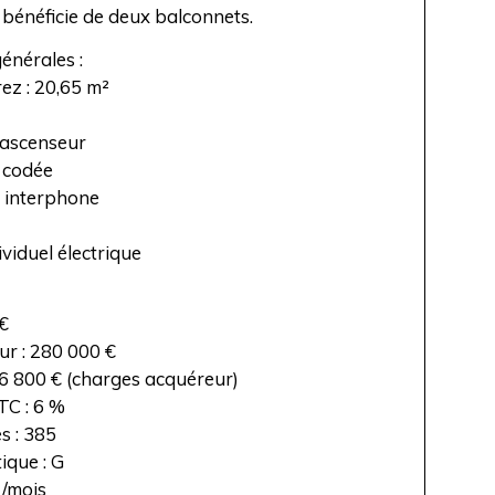
bénéficie de deux balconnets.
énérales :
rez : 20,65 m²
 ascenseur
 codée
 interphone
viduel électrique
 €
ur : 280 000 €
6 800 € (charges acquéreur)
C : 6 %
s : 385
ique : G
 /mois