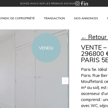
SUIVEZ-NOUS SUR LES RÉSEAUX SOCIAUX
SYNDIC DE COPROPRIÉTÉ
TRANSACTION
NOS ANNONCES
← Retour
VENTE – 
VENDU
296800 
PARIS 5
Paris 5e. Idéa
Paris. Rue Ber
Mouffetard, ce
m² au sol), est
ascenseur d’u
comprend : une
avec WC, séjou