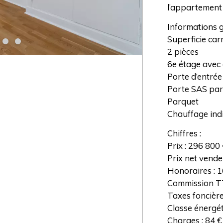
l’appartement 
Informations g
Superficie car
2 pièces
6e étage avec
Porte d’entrée
Porte SAS par
Parquet
Chauffage indi
Chiffres :
Prix : 296 800
Prix net vende
Honoraires : 1
Commission TT
Taxes foncière
Classe énergét
Charges : 84 €