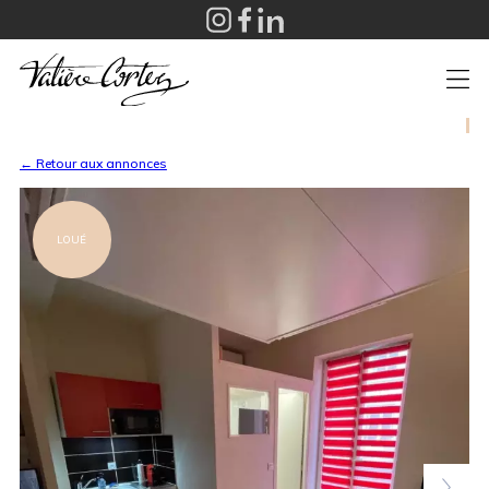
+
← Retour aux annonces
LOUÉ