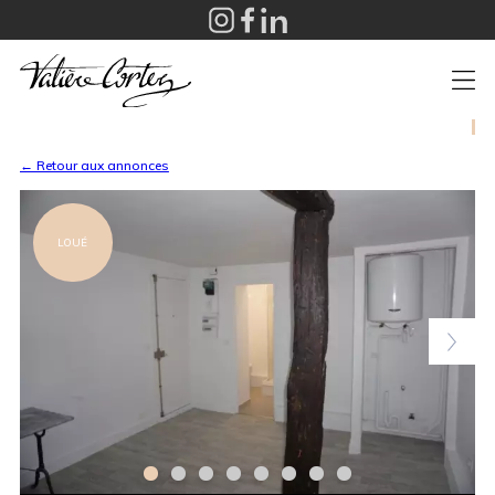
+
← Retour aux annonces
LOUÉ