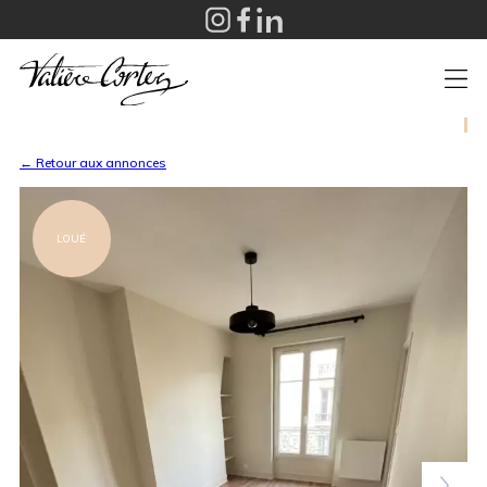
+
← Retour aux annonces
LOUÉ