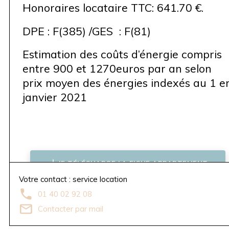
Honoraires locataire TTC: 641.70 €.
DPE : F(385) /GES : F(81)
Estimation des coûts d’énergie compris
entre 900 et 1270euros par an selon
prix moyen des énergies indexés au 1 e
janvier 2021
JE TÉLÉCHARGE LA FICHE APPARTEMENT
Votre contact : service location
01 40 02 92 08
Contacter par mail
AV