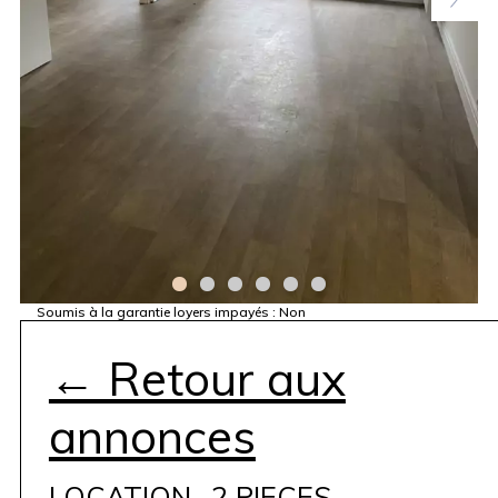
Soumis à la garantie loyers impayés :
Non
← Retour aux
annonces
LOCATION- 2 PIECES –