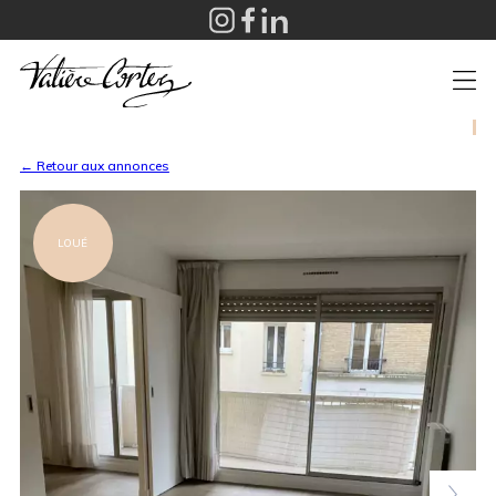
+
← Retour aux annonces
LOUÉ