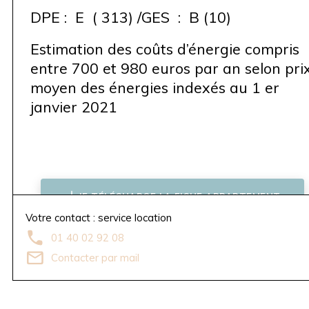
DPE : E ( 313) /GES : B (10)
Estimation des coûts d’énergie compris
entre 700 et 980 euros par an selon pri
moyen des énergies indexés au 1 er
janvier 2021
JE TÉLÉCHARGE LA FICHE APPARTEMENT
Votre contact : service location
01 40 02 92 08
Contacter par mail
AV
TR