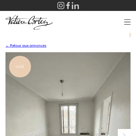
+
← Retour aux annonces
LOUÉ