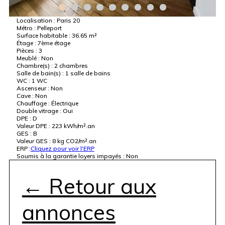
Localisation :
Paris 20
Métro :
Pelleport
Surface habitable :
36.65 m²
Étage :
7ème étage
Pièces :
3
Meublé :
Non
Chambre(s) :
2 chambres
Salle de bain(s) :
1 salle de bains
WC :
1 WC
Ascenseur :
Non
Cave :
Non
Chauffage :
Électrique
Double vitrage :
Oui
DPE :
D
Valeur DPE :
223 kWh/m².an
GES :
B
Valeur GES :
8 kg CO2/m².an
ERP :
Cliquez pour voir l'ERP
Soumis à la garantie loyers impayés :
Non
← Retour aux
annonces