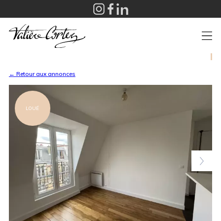
+
← Retour aux annonces
LOUÉ