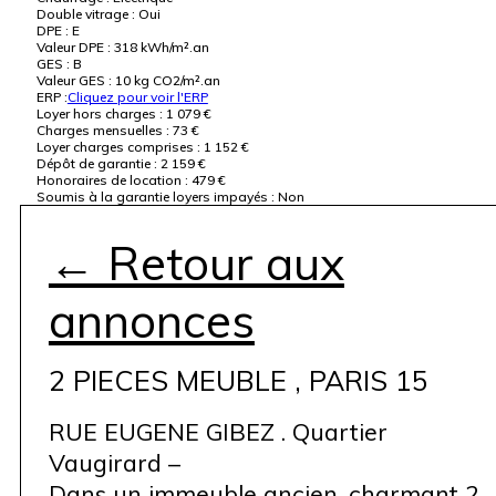
Double vitrage :
Oui
DPE :
E
Valeur DPE :
318 kWh/m².an
GES :
B
Valeur GES :
10 kg CO2/m².an
ERP :
Cliquez pour voir l'ERP
Loyer hors charges :
1 079 €
Charges mensuelles :
73 €
Loyer charges comprises :
1 152 €
Dépôt de garantie :
2 159 €
Honoraires de location :
479 €
Soumis à la garantie loyers impayés :
Non
← Retour aux
annonces
2 PIECES MEUBLE , PARIS 15
RUE EUGENE GIBEZ . Quartier
Vaugirard –
Dans un immeuble ancien, charmant 2