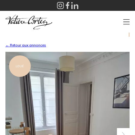
+
← Retour aux annonces
LOUÉ