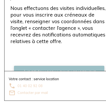
Nous effectuons des visites individuelles,
pour vous inscrire aux créneaux de
visite, renseigner vos coordonnées dans
l’onglet « contacter l’agence », vous
recevrez des notifications automatiques
relatives à cette offre.
JE TÉLÉCHARGE LA FICHE APPARTEMENT
Votre contact : service location
01 40 02 92 08
Contacter par mail
AV
TR