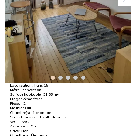
Localisation :
Paris 15
Métro :
convention
Surface habitable :
31.65 m²
Étage :
2ème étage
Pièces :
2
Meublé :
Oui
Chambre(s) :
1 chambre
Salle de bain(s) :
1 salle de bains
WC :
1 WC
Ascenseur :
Oui
Cave :
Non
Chauffage :
Électrique