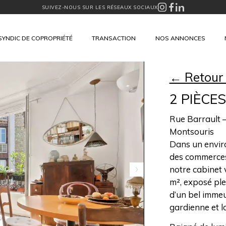
SUIVEZ-NOUS SUR LES RÉSEAUX SOCIAUX
SYNDIC DE COPROPRIÉTÉ
TRANSACTION
NOS ANNONCES
← Retour
2 PIÈCES
Rue Barrault –
Montsouris
Dans un envir
des commerces,
notre cabinet
m², exposé ple
d’un bel imme
gardienne et lo