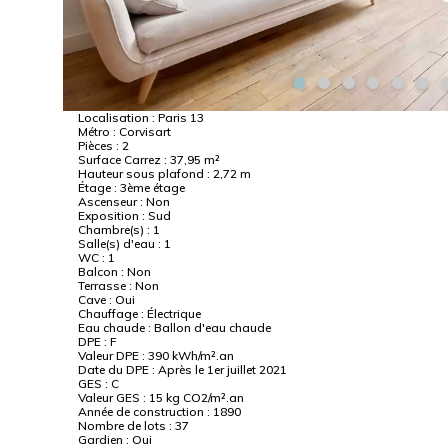
Localisation :
Paris 13
Métro :
Corvisart
Pièces :
2
Surface Carrez :
37,95 m²
Hauteur sous plafond :
2,72 m
Étage :
3ème étage
Ascenseur :
Non
Exposition :
Sud
Chambre(s) :
1
Salle(s) d'eau :
1
WC :
1
Balcon :
Non
Terrasse :
Non
Cave :
Oui
Chauffage :
Électrique
Eau chaude :
Ballon d'eau chaude
DPE :
F
Valeur DPE :
390 kWh/m².an
Date du DPE :
Après le 1er juillet 2021
GES :
C
Valeur GES :
15 kg CO2/m².an
Année de construction :
1890
Nombre de lots :
37
Gardien :
Oui