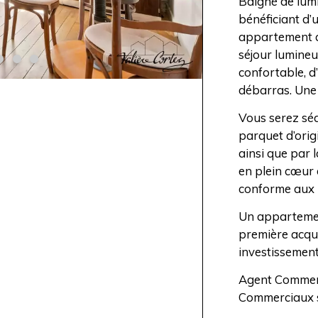
Baigné de lumi
bénéficiant d’
appartement a
séjour lumineu
confortable, d
débarras. Une 
Vous serez séd
parquet d’orig
ainsi que par 
en plein cœur d
conforme aux 
Un appartemen
première acqui
investissement
Agent Commerc
Commerciaux 