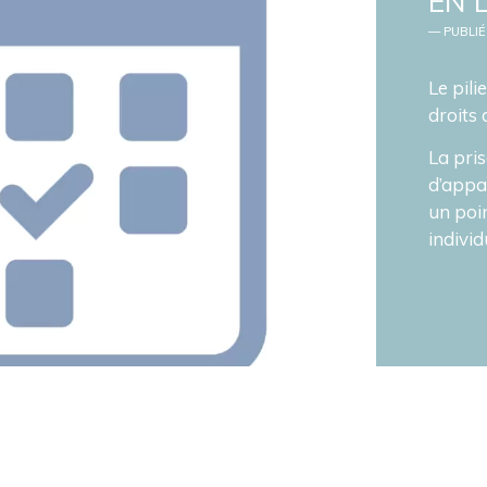
EN 
— PUBLIÉ
Le pili
droits
La pris
d’appa
un poi
individ