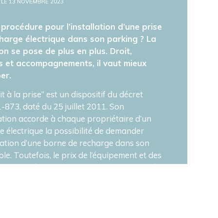
 LE 13 NOVEMBRE 2023
 procédure pour l’installation d’une prise
harge électrique dans son parking ? La
on se pose de plus en plus. Droit,
 et accompagnements, il vaut mieux
per.
it à la prise” est un dispositif du décret
-873, daté du 25 juillet 2011. Son
ation accorde à chaque propriétaire d’un
e électrique la possibilité de demander
allation d’une borne de recharge dans son
e. Toutefois, le prix de l’équipement et des
x restent à la charge du demandeur sauf à
r une solution collective. En effet, depuis
e marché des véhicules électriques a décollé
arc devrait atteindre 17 millions de
es d’ici 2035. Aussi, un cadre réglementaire