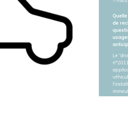
— PUBLIÉ
Quelle
de rec
questi
usages
antici
Le “dro
n°2011
applic
véhicul
l’inst
immeubl
travau
imagine
2020, l
et le p
véhicul