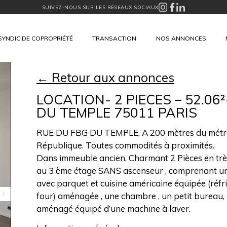
SUIVEZ-NOUS SUR LES RÉSEAUX SOCIAUX
SYNDIC DE COPROPRIÉTÉ
TRANSACTION
NOS ANNONCES
← Retour aux annonces
LOCATION- 2 PIECES – 52.06
DU TEMPLE 75011 PARIS
RUE DU FBG DU TEMPLE. A 200 mètres du métro G
République. Toutes commodités à proximités.
Dans immeuble ancien, Charmant 2 Pièces en très
au 3 ème étage SANS ascenseur , comprenant une
avec parquet et cuisine américaine équipée (réfrig
four) aménagée , une chambre , un petit bureau,
aménagé équipé d’une machine à laver.