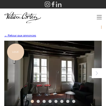
+
← Retour aux annonces
LOUÉ