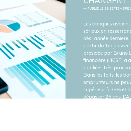
CHANGENT
— PUBLIÉ LE 29 SEPTEMBRE 
Les banques avaient 
sérieux en resserrant
dès l’année dernière.
partir du 1er janvie
présidée par Bruno Le
financière (HCSF) a 
publiées très procha
Dans les faits, les b
emprunteurs ne peuv
supérieur à 35% et 
dépasser 25 ans. L’Au
résolution (ACPR) ser
sanctionner les établ
pas les nouvelles nor
des exceptions et le