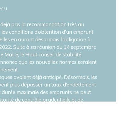
2021
déjà pris la recommandation très au
 les conditions d’obtention d’un emprunt
 Elles en auront désormais l’obligation à
r 2022. Suite à sa réunion du 14 septembre
 Maire, le Haut conseil de stabilité
annoncé que les nouvelles normes seraient
inement.
anques avaient déjà anticipé. Désormais, les
ent plus dépasser un taux d’endettement
la durée maximale des emprunts ne peut
torité de contrôle prudentielle et de
a, à partir de cette date, susceptible de
issements financiers qui ne respecteront
mes. Toutefois, il pourra encore y avoir
s banques seront autorisées à déroger à